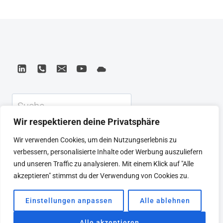
MANIPULATIONEN
–
DEEPFAKES
SIND
HIER
UND
SIE
VERÄNDERN
Suchen
UNSERE
REALITÄT!
Wir respektieren deine Privatsphäre
KEYNOTE
BEIRAT
CTRL+ALT+LEAD
Wir verwenden Cookies, um dein Nutzungserlebnis zu
MEINE ARTIKEL
BUCHEMPFEHLUNGEN
verbessern, personalisierte Inhalte oder Werbung auszuliefern
PODCAST
KONTAKT
SEBASTIAN
und unseren Traffic zu analysieren. Mit einem Klick auf "Alle
IMPRESSUM
DATENSCHUTZERKLÄRUNG
akzeptieren" stimmst du der Verwendung von Cookies zu.
Einstellungen anpassen
Alle ablehnen
© 2026 SEBASTIAN WINKLER
Alle akzeptieren