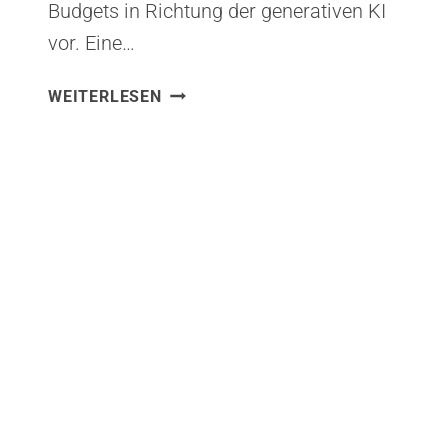
Budgets in Richtung der generativen KI
vor. Eine…
GENERATIVE
WEITERLESEN
KI:
DER
MAGNET
FÜR
UMGESCHICHTETE
IT-
BUDGETS
UND
DER
NEUE
HORIZONT
FÜR
UNTERNEHMENSINNOVATION