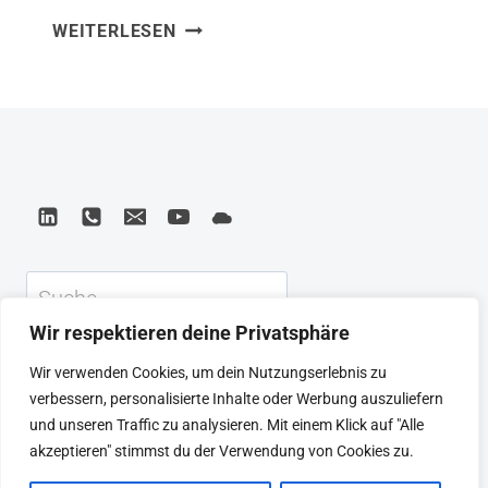
CONTENT,
WEITERLESEN
POSITIONIERUNG
UND
COPYWRITING
–
INSPIRIERT
VON
APPLE,
NIKE
UND
Suchen
COCA-
COLA
Wir respektieren deine Privatsphäre
KEYNOTE
BEIRAT
CTRL+ALT+LEAD
Wir verwenden Cookies, um dein Nutzungserlebnis zu
MEINE ARTIKEL
BUCHEMPFEHLUNGEN
verbessern, personalisierte Inhalte oder Werbung auszuliefern
PODCAST
KONTAKT
SEBASTIAN
und unseren Traffic zu analysieren. Mit einem Klick auf "Alle
IMPRESSUM
DATENSCHUTZERKLÄRUNG
akzeptieren" stimmst du der Verwendung von Cookies zu.