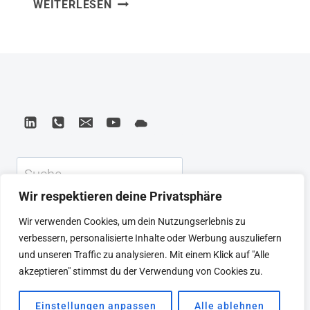
GOOD
WEITERLESEN
New Cool habe ich gelernt, dass
IS
Marken, die echte Werte leben, keine
THE
Wahl mehr haben: Haltung ist kein
NEW
COOL
Differenzierungsmerkmal – sie ist
–
Grundvoraussetzung. Afdhel Aziz und
MARKET
Bobby Jones zeigen, wie die besten
LIKE
Marken Purpose und Profit…
YOU
GIVE
Suchen
A
DAMN
Wir respektieren deine Privatsphäre
KEYNOTE
BEIRAT
CTRL+ALT+LEAD
Wir verwenden Cookies, um dein Nutzungserlebnis zu
MEINE ARTIKEL
BUCHEMPFEHLUNGEN
verbessern, personalisierte Inhalte oder Werbung auszuliefern
PODCAST
KONTAKT
SEBASTIAN
und unseren Traffic zu analysieren. Mit einem Klick auf "Alle
IMPRESSUM
DATENSCHUTZERKLÄRUNG
akzeptieren" stimmst du der Verwendung von Cookies zu.
Einstellungen anpassen
Alle ablehnen