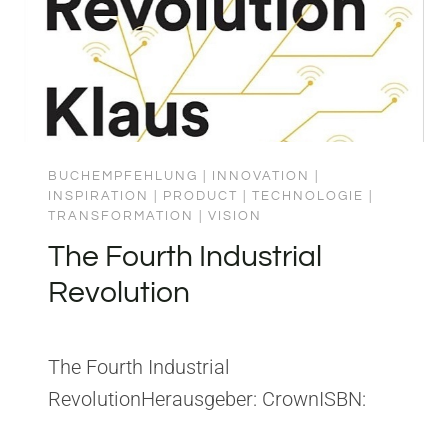
BUCHEMPFEHLUNG
|
INNOVATION
|
INSPIRATION
|
PRODUCT
|
TECHNOLOGIE
|
TRANSFORMATION
|
VISION
The Fourth Industrial
Revolution
The Fourth Industrial
RevolutionHerausgeber: CrownISBN:
9781524758868 Aus The Fourth