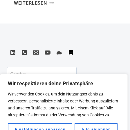
THE
WEITERLESEN
Industrial Revolution habe ich gelernt,
FOURTH
dass die aktuelle technologische
INDUSTRIAL
Transformation nicht nur schneller ist
REVOLUTION
als alle vorherigen – sondern
fundamentaler. Klaus Schwab zeigt, wie
Physik, Digital und Biologie
verschmelzen. Was ich mitnehme: Wer
die vierte industrielle Revolution nur als
Suchen
technologisches Phänomen behandelt,
Wir respektieren deine Privatsphäre
hat ihre gesellschaftliche Dimension…
KEYNOTE
BEIRAT
CTRL+ALT+LEAD
Wir verwenden Cookies, um dein Nutzungserlebnis zu
MEINE ARTIKEL
BUCHEMPFEHLUNGEN
verbessern, personalisierte Inhalte oder Werbung auszuliefern
PODCAST
KONTAKT
SEBASTIAN
und unseren Traffic zu analysieren. Mit einem Klick auf "Alle
IMPRESSUM
DATENSCHUTZERKLÄRUNG
akzeptieren" stimmst du der Verwendung von Cookies zu.
Einstellungen anpassen
Alle ablehnen