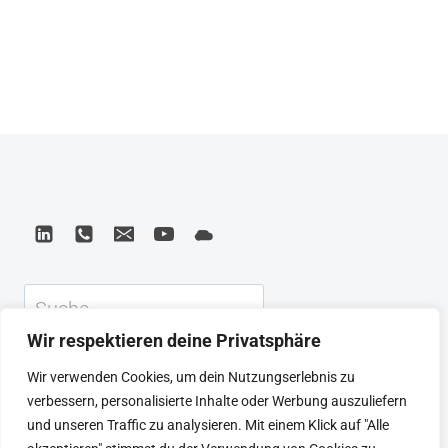
Suchen
Wir respektieren deine Privatsphäre
KEYNOTE
BEIRAT
CTRL+ALT+LEAD
Wir verwenden Cookies, um dein Nutzungserlebnis zu
MEINE ARTIKEL
BUCHEMPFEHLUNGEN
verbessern, personalisierte Inhalte oder Werbung auszuliefern
PODCAST
KONTAKT
SEBASTIAN
und unseren Traffic zu analysieren. Mit einem Klick auf "Alle
IMPRESSUM
DATENSCHUTZERKLÄRUNG