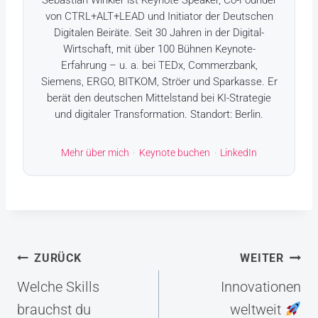
Sebastian Winkler ist Keynote Speaker, Co-Founder
von CTRL+ALT+LEAD und Initiator der Deutschen
Digitalen Beiräte. Seit 30 Jahren in der Digital-
Wirtschaft, mit über 100 Bühnen Keynote-
Erfahrung – u. a. bei TEDx, Commerzbank,
Siemens, ERGO, BITKOM, Ströer und Sparkasse. Er
berät den deutschen Mittelstand bei KI-Strategie
und digitaler Transformation. Standort: Berlin.
Mehr über mich
·
Keynote buchen
·
LinkedIn
Beitragsnavigation
ZURÜCK
WEITER
Welche Skills
Innovationen
brauchst du
weltweit