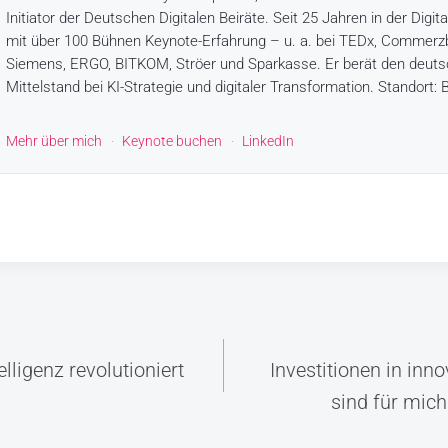
Initiator der Deutschen Digitalen Beiräte. Seit 25 Jahren in der Digita
mit über 100 Bühnen Keynote-Erfahrung – u. a. bei TEDx, Commerz
Siemens, ERGO, BITKOM, Ströer und Sparkasse. Er berät den deut
Mittelstand bei KI-Strategie und digitaler Transformation. Standort: B
Mehr über mich
·
Keynote buchen
·
LinkedIn
snavigation
lligenz revolutioniert
Investitionen in inn
sind für mic