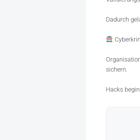
Dadurch gela
Cyberkrim
Organisatio
sichern.
Hacks begin