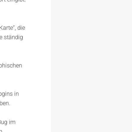
arte“, die
e ständig
phischen
ogins in
ben.
Bug im
n.