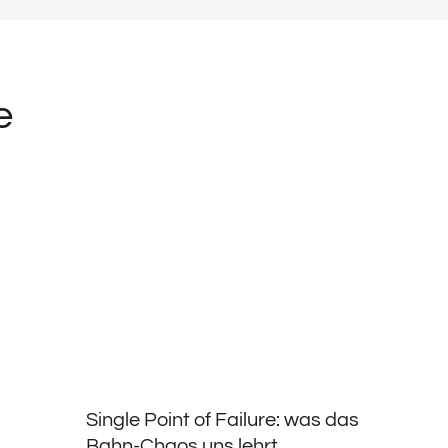
e
Single Point of Failure: was das
Bahn-Chaos uns lehrt