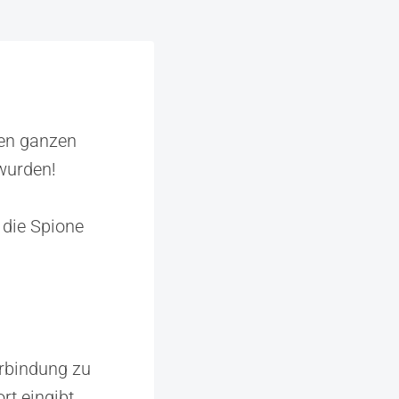
nen ganzen
wurden!
 die Spione
erbindung zu
t eingibt.