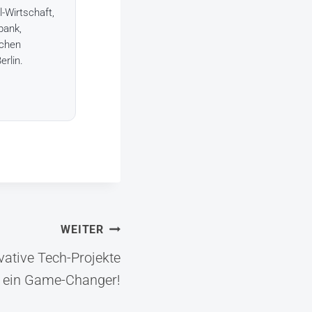
l-Wirtschaft,
bank,
schen
erlin.
WEITER
ovative Tech-Projekte
h ein Game-Changer!