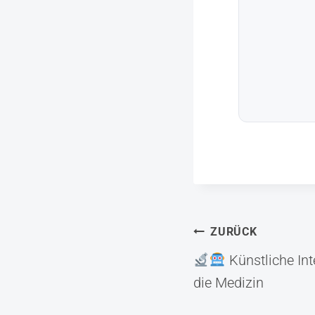
Beitrag
ZURÜCK
Künstliche Inte
die Medizin