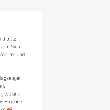
nd trotz
g in Sicht.
 Problem und
hlagzeuger
ars
igkeit und
as Ergebnis
ks.