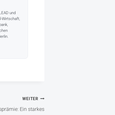
+LEAD und
l-Wirtschaft,
bank,
schen
erlin.
WEITER
sprämie: Ein starkes