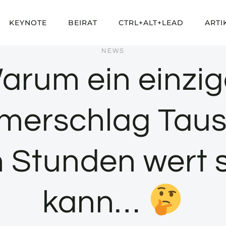
KEYNOTE
BEIRAT
CTRL+ALT+LEAD
ARTI
NEWS
arum ein einzig
erschlag Tau
 Stunden wert 
kann…