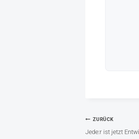
Beitrag
ZURÜCK
Jede:r ist jetzt Entw