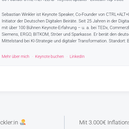
Sebastian Winkler ist Keynote Speaker, Co-Founder von CTRL+ALT
Initiator der Deutschen Digitalen Beiräte. Seit 25 Jahren in der Digita
mit über 100 Bühnen Keynote-Erfahrung – u. a. bei TEDx, Commerz
Siemens, ERGO, BITKOM, Ströer und Sparkasse. Er berät den deut
Mittelstand bei KI-Strategie und digitaler Transformation. Standort: B
Mehr über mich
·
Keynote buchen
·
LinkedIn
snavigation
ickler:in
Mit 3.000€ Inflation