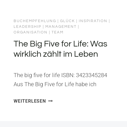
BUCHEMPFEHLUNG
|
GLÜCK
|
INSPIRATION
|
LEADERSHIP
|
MANAGEMENT
|
ORGANISATION
|
TEAM
The Big Five for Life: Was
wirklich zählt im Leben
The big five for life ISBN: 3423345284
Aus The Big Five for Life habe ich
gelernt, dass die wirklich wichtigen
THE
WEITERLESEN
Fragen im Leben selten gestellt werden
BIG
– bis es zu spät ist. John Streleckys
FIVE
Konzept der fünf wichtigsten
FOR