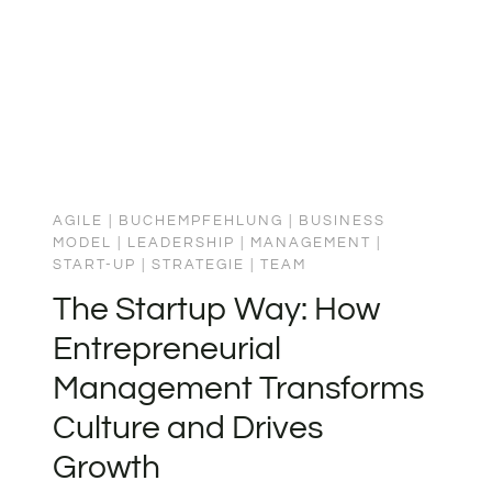
wünsche ich mir, dass meine Kinder
diese Sensibilität früh entwickeln – sie
werden in einer…
AGILE
|
BUCHEMPFEHLUNG
|
BUSINESS
MODEL
|
LEADERSHIP
|
MANAGEMENT
|
START-UP
|
STRATEGIE
|
TEAM
The Startup Way: How
Entrepreneurial
Management Transforms
Culture and Drives
Growth