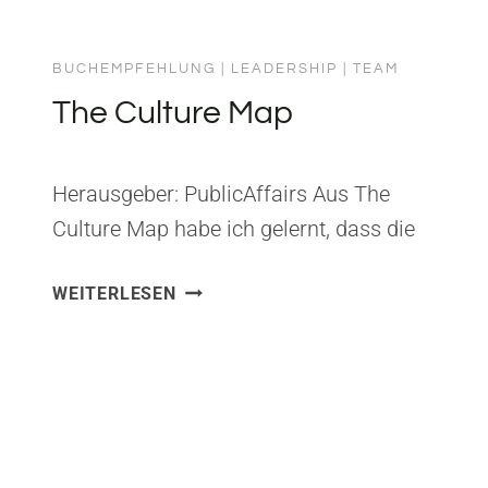
BUCHEMPFEHLUNG
|
LEADERSHIP
|
TEAM
The Culture Map
Herausgeber: PublicAffairs Aus The
Culture Map habe ich gelernt, dass die
meisten Missverständnisse im Business
THE
WEITERLESEN
keine fachlichen, sondern kulturelle
CULTURE
Ursachen haben. Erin Meyer zeigt
MAP
präzise, wie verschiedene Kulturen
Kommunikation, Feedback, Hierarchie
und Entscheidungen unterschiedlich
erleben. Als Vater von zwei Kindern