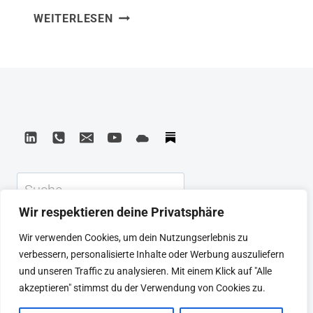
DATA
WEITERLESEN
HillISBN: 9781260441536 Aus Data
DRIVEN
Driven habe ich gelernt, dass Daten
–
allein keine Entscheidungen verbessern
HARNESSING
DATA
– die Fähigkeit, aus Daten die richtigen
AND
Schlüsse zu ziehen, schon. Das Buch
AI
zeigt, wie Unternehmen KI und Daten
TO
nutzen können, um Kundenbeziehungen
REINVENT
CUSTOMER
grundlegend neu zu gestalten. Was ich
Suchen
ENGAGEMENT
mitnehme: Der…
Wir respektieren deine Privatsphäre
KEYNOTE
BEIRAT
CTRL+ALT+LEAD
Wir verwenden Cookies, um dein Nutzungserlebnis zu
MEINE ARTIKEL
BUCHEMPFEHLUNGEN
verbessern, personalisierte Inhalte oder Werbung auszuliefern
PODCAST
KONTAKT
SEBASTIAN
und unseren Traffic zu analysieren. Mit einem Klick auf "Alle
IMPRESSUM
DATENSCHUTZERKLÄRUNG
akzeptieren" stimmst du der Verwendung von Cookies zu.