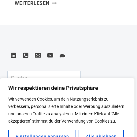
GEN
WEITERLESEN
die jüngste Generation keine
Z:
Herausforderung ist – sondern eine
FÜR
Antwort auf Organisationen, die sich
ENTSCHEIDER:INNEN
verändern müssen. Gen Z stellt alte
Führungsmodelle fundamental in Frage.
Als Vater von zwei Kindern ist das
hochpersönlich: Meine Kinder gehören
dieser Generation – und ich will…
Suchen
Wir respektieren deine Privatsphäre
KEYNOTE
BEIRAT
CTRL+ALT+LEAD
Wir verwenden Cookies, um dein Nutzungserlebnis zu
MEINE ARTIKEL
BUCHEMPFEHLUNGEN
verbessern, personalisierte Inhalte oder Werbung auszuliefern
PODCAST
KONTAKT
SEBASTIAN
und unseren Traffic zu analysieren. Mit einem Klick auf "Alle
IMPRESSUM
DATENSCHUTZERKLÄRUNG
akzeptieren" stimmst du der Verwendung von Cookies zu.
Einstellungen anpassen
Alle ablehnen