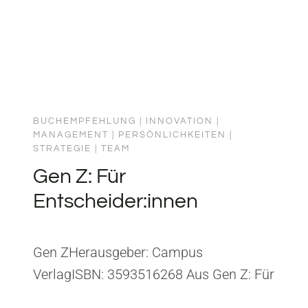
BUCHEMPFEHLUNG
|
INNOVATION
|
MANAGEMENT
|
PERSÖNLICHKEITEN
|
STRATEGIE
|
TEAM
Gen Z: Für
Entscheider:innen
Gen ZHerausgeber: Campus
VerlagISBN: 3593516268 Aus Gen Z: Für
Entscheider:innen habe ich gelernt, dass