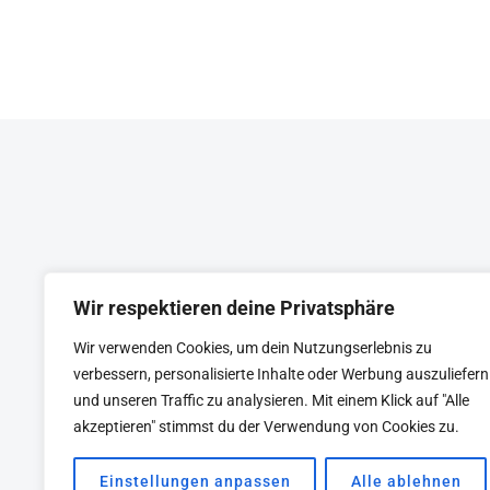
101
trendbehafteten Konzepte sind,
sondern dauerhafte Fundamente.
John Maxwell destilliert
Führungsprinzipien auf das
Wesentliche. Was ich mitnehme:
Führung ist Einfluss – nichts weniger,
nichts mehr. Alles andere ist Kontext.
Ein schlankes Buch, das ich gerne…
Wir respektieren deine Privatsphäre
Wir verwenden Cookies, um dein Nutzungserlebnis zu
KEYNOTE
BEIRAT
CTRL+ALT+LEAD
verbessern, personalisierte Inhalte oder Werbung auszuliefern
und unseren Traffic zu analysieren. Mit einem Klick auf "Alle
akzeptieren" stimmst du der Verwendung von Cookies zu.
Einstellungen anpassen
Alle ablehnen