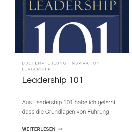
BUCHEMPFEHLUNG
|
INSPIRATION
|
LEADERSHIP
Leadership 101
Aus Leadership 101 habe ich gelernt,
dass die Grundlagen von Führung
zeitlos sind – und dass Kompetenz,
LEADERSHIP
WEITERLESEN
Mut und Integrität keine