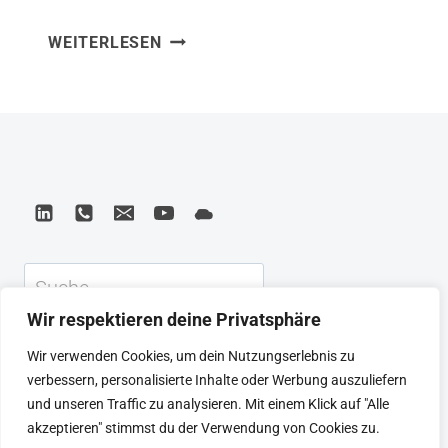
Based CapitalismHerausgeber: MIT
THE
WEITERLESEN
PressISBN: 0262533529 Aus The
SHARING
Sharing Economy habe ich gelernt, dass
ECONOMY
die Plattformökonomie nicht nur
–
THE
Disruption ist – sondern eine
END
fundamentale Neuordnung des
OF
Verhältnisses zwischen Arbeit,
EMPLOYMENT
Eigentum und Wertschöpfung. Arun
AND
THE
Sundararajan zeigt die Konsequenzen
Suchen
RISE
des Crowd-Based Capitalism sachlich
OF
Wir respektieren deine Privatsphäre
und tiefgründig. Was ich…
CROWD-
KEYNOTE
BEIRAT
CTRL+ALT+LEAD
Wir verwenden Cookies, um dein Nutzungserlebnis zu
BASED
MEINE ARTIKEL
BUCHEMPFEHLUNGEN
verbessern, personalisierte Inhalte oder Werbung auszuliefern
CAPITALISM
PODCAST
KONTAKT
SEBASTIAN
und unseren Traffic zu analysieren. Mit einem Klick auf "Alle
IMPRESSUM
DATENSCHUTZERKLÄRUNG
akzeptieren" stimmst du der Verwendung von Cookies zu.