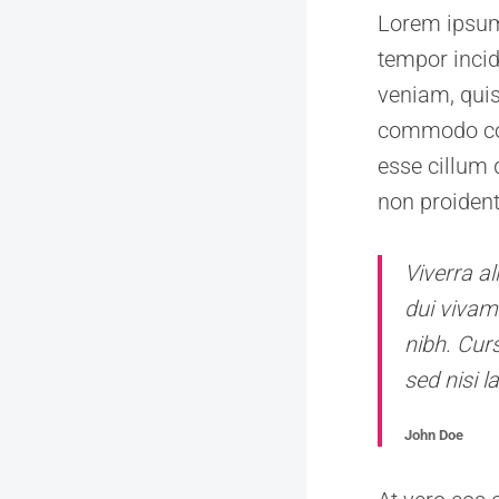
Lorem ipsum 
tempor incid
veniam, quis
commodo cons
esse cillum 
non proident
Viverra al
dui vivam
nibh. Cur
sed nisi l
John Doe