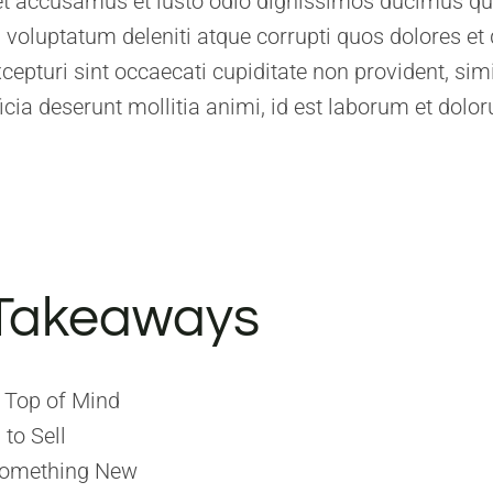
et accusamus et iusto odio dignissimos ducimus qui
voluptatum deleniti atque corrupti quos dolores et
cepturi sint occaecati cupiditate non provident, simi
ficia deserunt mollitia animi, id est laborum et dolo
Takeaways
 Top of Mind
to Sell
Something New