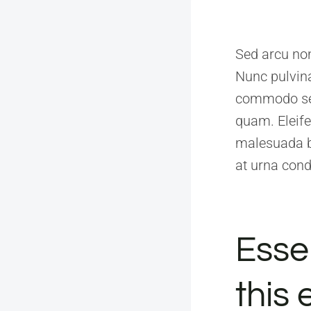
Sed arcu non
Nunc pulvina
commodo sed 
quam. Eleife
malesuada bi
at urna con
Essen
this