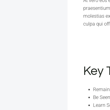
At vero eos 
praesentium 
molestias ex
culpa qui of
Key 
Remain
Be Seen 
Learn 