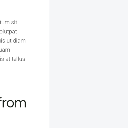
tum sit.
olutpat
uis ut diam
iquam
s at tellus
 from