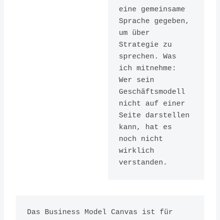
eine gemeinsame 
for
Sprache gegeben, 
Visionaries,
um über 
Strategie zu 
Game
sprechen. Was 
ich mitnehme: 
Changers,
Wer sein 
and
Geschäftsmodell 
nicht auf einer 
Challenger
Seite darstellen 
s
kann, hat es 
noch nicht 
Herausgeber:
wirklich 
verstanden.
Wiley
ISBN:
9780470876411
Das Business Model Canvas ist für 