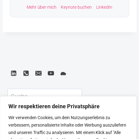
Mehr über mich
·
Keynote buchen
·
LinkedIn
Suchen
Wir respektieren deine Privatsphäre
KEYNOTE
BEIRAT
CTRL+ALT+LEAD
Wir verwenden Cookies, um dein Nutzungserlebnis zu
MEINE ARTIKEL
BUCHEMPFEHLUNGEN
verbessern, personalisierte Inhalte oder Werbung auszuliefern
PODCAST
KONTAKT
SEBASTIAN
und unseren Traffic zu analysieren. Mit einem Klick auf "Alle
IMPRESSUM
DATENSCHUTZERKLÄRUNG