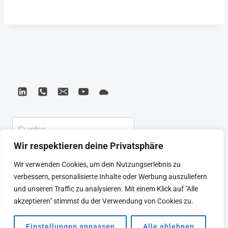
Suchen
Wir respektieren deine Privatsphäre
KEYNOTE
BEIRAT
CTRL+ALT+LEAD
Wir verwenden Cookies, um dein Nutzungserlebnis zu
MEINE ARTIKEL
BUCHEMPFEHLUNGEN
verbessern, personalisierte Inhalte oder Werbung auszuliefern
PODCAST
KONTAKT
SEBASTIAN
und unseren Traffic zu analysieren. Mit einem Klick auf "Alle
IMPRESSUM
DATENSCHUTZERKLÄRUNG
akzeptieren" stimmst du der Verwendung von Cookies zu.
Einstellungen anpassen
Alle ablehnen