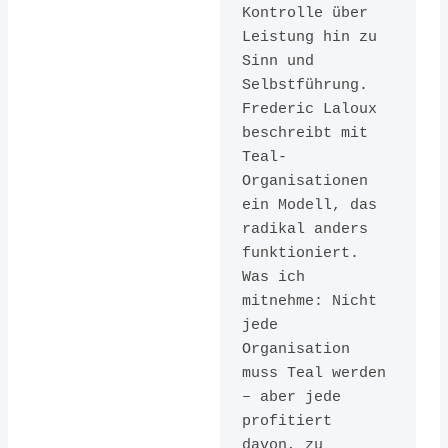
Kontrolle über 
Leistung hin zu 
Sinn und 
Reinventin
Selbstführung. 
Frederic Laloux 
g
beschreibt mit 
Organizati
Teal-
Organisationen 
ons: A
ein Modell, das 
Guide to
radikal anders 
funktioniert. 
Creating
Was ich 
Organizati
mitnehme: Nicht 
jede 
ons
Organisation 
muss Teal werden 
Inspired by
– aber jede 
the Next
profitiert 
davon, zu 