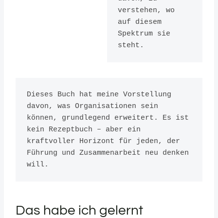
Stage in
verstehen, wo 
Human
auf diesem 
Spektrum sie 
Conscious
steht.
ness
Herausgeber:
Dieses Buch hat meine Vorstellung 
Nelson Parker
davon, was Organisationen sein 
ISBN:
können, grundlegend erweitert. Es ist 
2960133501
kein Rezeptbuch – aber ein 
kraftvoller Horizont für jeden, der 
Führung und Zusammenarbeit neu denken 
will.
Das habe ich gelernt