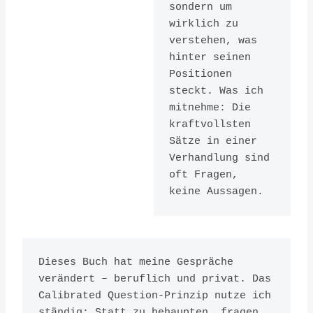
Herausgeber:
sondern um 
wirklich zu 
Random House
verstehen, was 
Business
hinter seinen 
ISBN:
Positionen 
steckt. Was ich 
1847941494
mitnehme: Die 
kraftvollsten 
Sätze in einer 
Verhandlung sind 
oft Fragen, 
keine Aussagen.
Dieses Buch hat meine Gespräche 
verändert – beruflich und privat. Das 
Calibrated Question-Prinzip nutze ich 
ständig: Statt zu behaupten, fragen. 