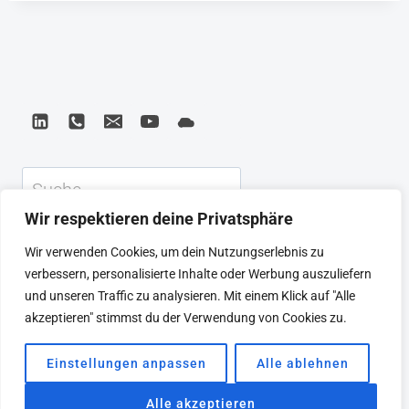
Suchen
Wir respektieren deine Privatsphäre
KEYNOTE
BEIRAT
CTRL+ALT+LEAD
Wir verwenden Cookies, um dein Nutzungserlebnis zu
MEINE ARTIKEL
BUCHEMPFEHLUNGEN
verbessern, personalisierte Inhalte oder Werbung auszuliefern
PODCAST
KONTAKT
SEBASTIAN
und unseren Traffic zu analysieren. Mit einem Klick auf "Alle
IMPRESSUM
DATENSCHUTZERKLÄRUNG
akzeptieren" stimmst du der Verwendung von Cookies zu.
Einstellungen anpassen
Alle ablehnen
© 2026 SEBASTIAN WINKLER
Alle akzeptieren